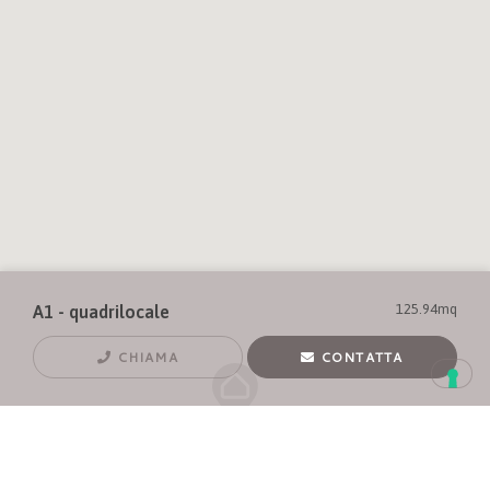
125.94mq
A1 - quadrilocale
CHIAMA
CONTATTA