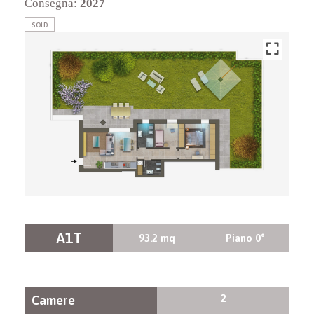
Consegna:
2027
SOLD
A1T
93.2 mq
Piano 0°
2
Camere