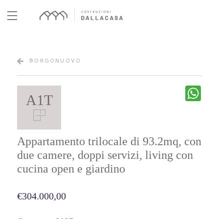
Skip
to
content
BORGONUOVO
What
A1T
Appartamento trilocale di 93.2mq, con
due camere, doppi servizi, living con
cucina open e giardino
€304.000,00