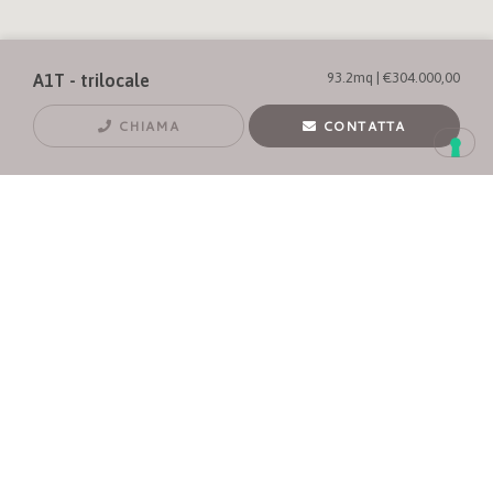
93.2mq | €304.000,00
A1T - trilocale
CHIAMA
CONTATTA