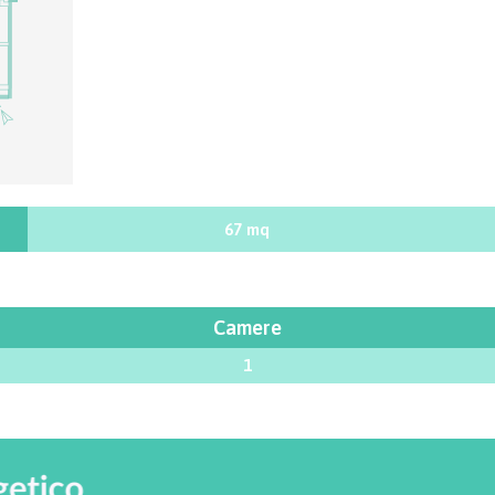
67 mq
Camere
1