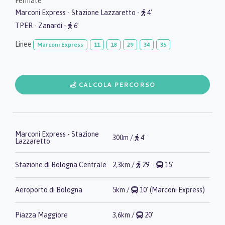
Fermate
Marconi Express - Stazione Lazzaretto -
4'
TPER - Zanardi -
6’
Linee
Marconi Express
11
18
29
34
35
CALCOLA PERCORSO
Marconi Express - Stazione
300m /
4'
Lazzaretto
Stazione di Bologna Centrale
2,3km /
29' -
15'
Aeroporto di Bologna
5km /
10' (Marconi Express)
Piazza Maggiore
3,6km /
20'