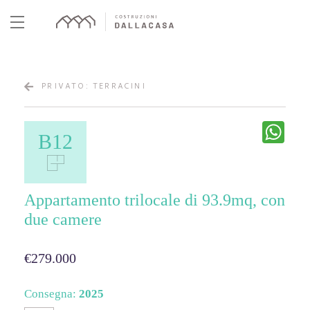
Skip
to
content
PRIVATO: TERRACINI
What
B12
Appartamento trilocale di 93.9mq, con
due camere
€279.000
Consegna:
2025