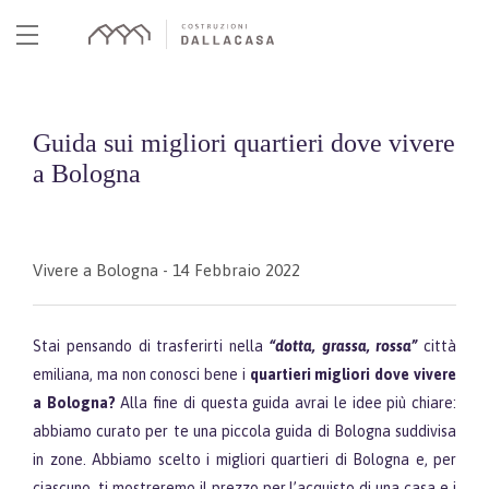
Skip
to
content
Guida sui migliori quartieri dove vivere
a Bologna
Vivere a Bologna
- 14 Febbraio 2022
Stai pensando di trasferirti nella
“dotta, grassa, rossa”
città
emiliana, ma non conosci bene i
quartieri migliori dove vivere
a Bologna?
Alla fine di questa guida avrai le idee più chiare:
abbiamo curato per te una piccola guida di Bologna suddivisa
in zone. Abbiamo scelto i migliori quartieri di Bologna e, per
ciascuno, ti mostreremo il prezzo per l’acquisto di una casa e i