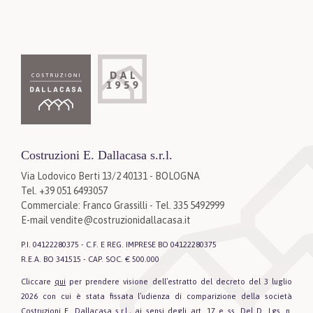
Costruzioni E. Dallacasa s.r.l.
Via Lodovico Berti 13/2 40131 - BOLOGNA
Tel. +39 051 6493057
Commerciale: Franco Grassilli - Tel. 335 5492999
E-mail
vendite@costruzionidallacasa.it
P.I. 04122280375 - C.F. E REG. IMPRESE BO 04122280375
R.E.A. BO 341515 - CAP. SOC. € 500.000
Cliccare
qui
per prendere visione dell’estratto del decreto del 3 luglio
2026 con cui è stata fissata l’udienza di comparizione della società
Costruzioni E. Dallacasa s.r.l., ai sensi degli art. 17 e ss. Del D. Lgs. n.