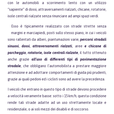
con le automobili a scorrimento lento con un utilizzo
“sapiente” di dossi, attraversamenti rialzati, chicane, rotatorie,
isole centrali rialzate senza rinunciare ad ampi spazi verdi.
Esso è tipicamente realizzato con strade strette senza
margini e marciapiedi, posti sullo stesso piano, in cui i veicoli
sono rallentati da alberi, piantumazioni varie,
percorsi stradali
sinuosi
,
dossi
,
attraversamenti rialzati
, aree
e chicane di
parcheggio
,
rotatorie,
isole centrali rialzate
, il tutto ottenuto
anche grazie
all’uso di differenti tipi di pavimentazione
stradale
, che obbligano l’automobilista a prestare maggiore
attenzione e ad adottare comportamenti di guida più prudenti,
grazie ai quali pedoni ed i ciclisti sono ad avere la precedenza.
I veicoli che entrano in questo tipo di strade devono procedere
a velocità veramente basse: sotto i 15 km/h; questa condizione
rende tali strade adatte ad un uso strettamente locale e
residenziale, o ai soli mezzi dei disabili e di soccorso.