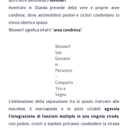
diritti ed è denominato
Woonerf
.
Inventato in Olanda prevede delle vere e proprie aree
condivise, dove automobilisti pedoni e ciclisti condividono lo
stesso identico spazio.
Woonerf significa infatti “
area condivisa
”.
Woonerf
San
Giovanni
in
Persiceto
–
Comparto
Tiro a
Segno
L’eliminazione della separazione tra lo spazio riservato alle
macchine, il marciapiede e le piste ciclabili
agevola
l’integrazione di funzioni multiple in una singola strada
,
così pedoni, ciclisti e bambini potranno condividere la strada