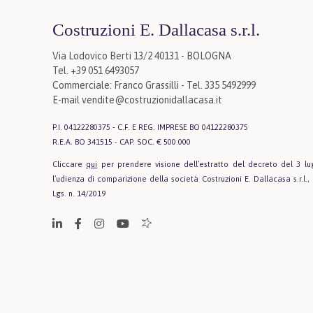
Costruzioni E. Dallacasa s.r.l.
Via Lodovico Berti 13/2 40131 - BOLOGNA
Tel. +39 051 6493057
Commerciale: Franco Grassilli - Tel. 335 5492999
E-mail
vendite@costruzionidallacasa.it
P.I. 04122280375 - C.F. E REG. IMPRESE BO 04122280375
R.E.A. BO 341515 - CAP. SOC. € 500.000
Cliccare
qui
per prendere visione dell’estratto del decreto del 3 lug
l’udienza di comparizione della società Costruzioni E. Dallacasa s.r.l., 
Lgs. n. 14/2019