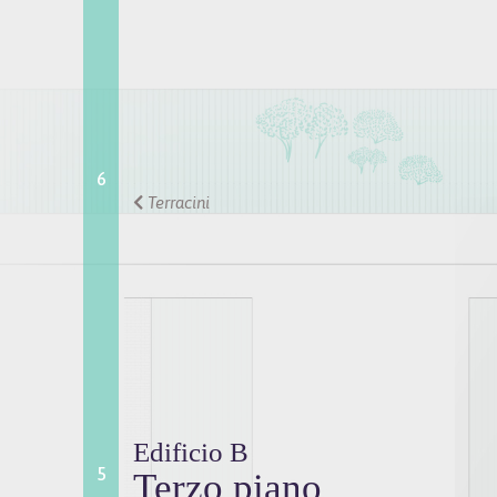
6
Terracini
Edificio B
5
Terzo piano