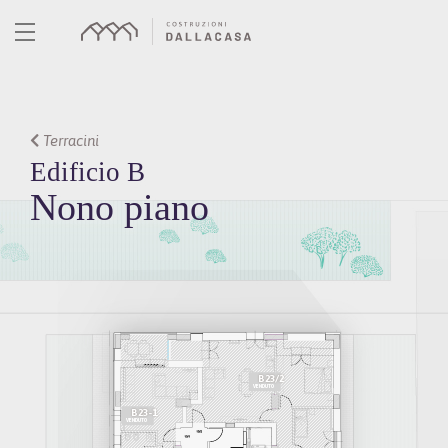
Skip
to
content
Terracini
Edificio B
Nono piano
B23/2
VENDUTO
B23-1
VENDUTO