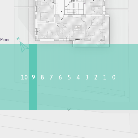
B24
VENDUTO
Piani:
10
9
8
7
6
5
4
3
2
1
0